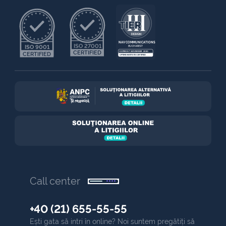
NAV COMMUNICATIONS
ISO 27001
ISO 9001
BUCHAREST
CERTIFIED
EXPIRES 7 NOVEMBER 2030
CERTIFIED
UPTIME INSTITUTE CERTIFIED
Call center
+40 (21) 655-55-55
Ești gata să intri în online? Noi suntem pregătiți să