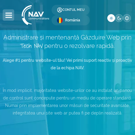
CONTUL MEU
România
Administrare și mentenanță Găzduire Web prin
Tech NAV
pentru o rezolvare rapidă.
DOMENII
GĂZDUIRE
SERVERE
COLOCARE
RESELLER
LICENȚE
SECURITATE
DEVELOPMENT
BUSINESS
COMPANIE
Alege #1 pentru website-ul tău! Vei primi suport reactiv și proactiv
Înregistrare Domenii
Găzduire Web
Servere Dedicate
Colocare Servere
Reseller Hosting
Licențe Windows
Certificate SSL
Web Design
Internet Global
Despre Noi
de la echipa NAV.
Transfer Domenii
Găzduire WordPress
Servere
Data Center (DC)
Reseller Domenii
Licențe cPanel
Securitate Website
Optimizare SEO
Alocare Adrese IP
Contact
DC
În mod implicit, majoritatea website-urilor ce au instalat un panou
Găzduire WordPress
Premium DNS
VPS Hosting
Afiliere
Licențe DirectAdmin
Backup Website
Alocare Număr AS
Blog
de control sunt concepute pentru un mediu de operare standard.
WooCommerce
Numai prin implementarea unor măsuri de securitate avansate,
Domenii .ro
Multi-Cloud VPS —
Administrare Website
Backup as a Service
Cariere
integritatea unui site web ar putea fi pe deplin realizată.
Găzduire e-Mail
NEW
Domenii .eu
Administrare Servere
Servicii IT
Întrebări Frecvente
Windows Hosting