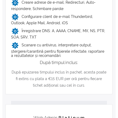
Creare adrese de e-mail, Redirecturi, Auto-
respondere, Schimbare parole
Configurare client de e-mail Thunderbird,
Outlook, Apple Mail, Android, iOS
Înregistrare DNS: A, AAAA, CNAME, MX, NS, PTR,
SOA, SRV, TXT
Scanare cu antivirus, interpretare output,
ștergere/carantină pentru fișierele infectate, raportare
a rezultatelor și recomandări.
După timpul inclus:
După epuizarea timpului inclus în pachet, acesta poate
fi extins cu plata a €15 EUR per oră pentru fiecare
tichet adițional sau cel în curs.
Web.Admin
P l a t i n u m