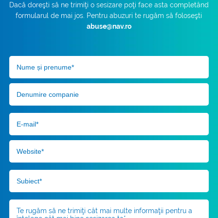
Dacă doreşti să ne trimiţi o sesizare poţi face asta completând
formularul de mai jos. Pentru abuzuri te rugăm să foloseşti
abuse@nav.ro