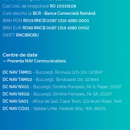
Cod Unic de înregistrare
RO 10019108
Cont deschis la
BCR - Banca Comercială Română
IBAN RON
RO19 RNCB 0087 1316 4280 0001
IBAN EUR
RO89 RNCB 0087 1316 4280 0002
SWIFT
RNCBROBU
Centre de date
— Prezența NAV Communications
DC NAV TAM01
- Bucureşti, Ricinului 120-124, 023647
DC NAV TAM02
- Bucureşti, Tămâioarei 116, 023644
DC NAV NX01
- Bucureşti, Dimitrie Pompeiu, Nr. 8, Feper, 20337
DC NAV NX02
- Bucureşti, Dimitrie Pompeiu, Nr. 6A, 20337
DC NAV SA01
- Africa de Sud, Cape Town, 123 Arum Road, 7441
DC NAV CO01
- Statele Unite, Federal Way, WA, 98001