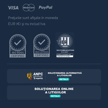
Preţurile sunt afişate în moneda
EUR (€) şi nu includ tva.
NAV COMMUNICATIONS
ISO 27001
ISO 9001
BUCHAREST
CERTIFIED
EXPIRES 7 NOVEMBER 2030
CERTIFIED
UPTIME INSTITUTE CERTIFIED