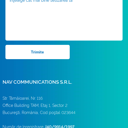
Trimite
NAV COMMUNICATIONS S.R.L.
Str. Tămâioarei, Nr. 116
Office Building TAM, Etaj 1, Sector 2
Bucureşti, România, Cod poştal 023644
Număr de înregistrare
J40/9914/1997