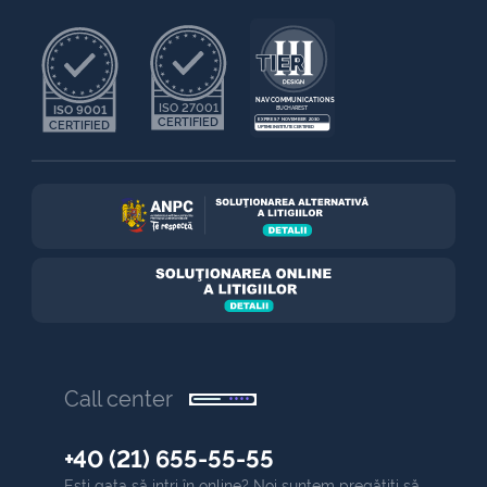
NAV COMMUNICATIONS
ISO 27001
ISO 9001
BUCHAREST
CERTIFIED
EXPIRES 7 NOVEMBER 2030
CERTIFIED
UPTIME INSTITUTE CERTIFIED
Call center
+40 (21) 655-55-55
Ești gata să intri în online? Noi suntem pregătiți să