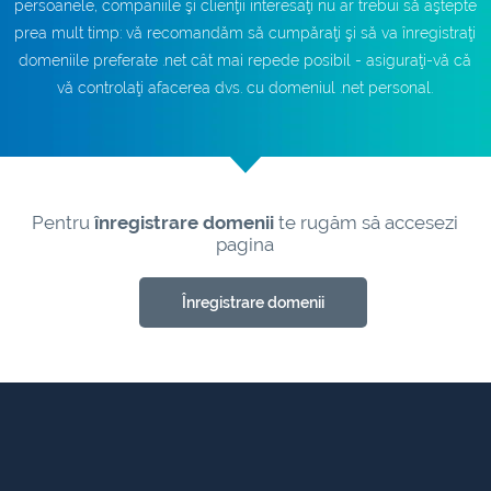
persoanele, companiile şi clienţii interesaţi nu ar trebui să aştepte
prea mult timp: vă recomandăm să cumpăraţi şi să va înregistraţi
domeniile preferate .net cât mai repede posibil - asiguraţi-vă că
vă controlaţi afacerea dvs. cu domeniul .net personal.
Pentru
înregistrare domenii
te rugăm să accesezi
pagina
Înregistrare domenii