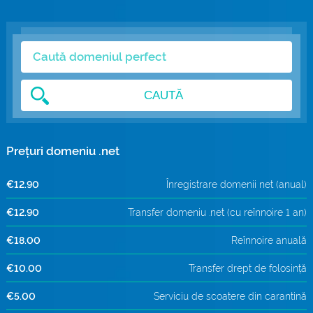
Domenii .com
Metode de Plată
Domenii .net
Statistici Rețea
Whois
CAUTĂ
Prețuri domeniu .net
€12.90
Înregistrare domenii net (anual)
€12.90
Transfer domeniu .net (cu reînnoire 1 an)
€18.00
Reînnoire anuală
€10.00
Transfer drept de folosință
€5.00
Serviciu de scoatere din carantină