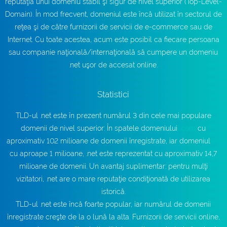
reputaţia unui domeniu stabil şi sigur de nivel superior (Top-Level-
Domain). În mod frecvent, domeniul este încă utilizat în sectorul de
reţea şi de către furnizorii de servicii de e-commerce sau de
Internet. Cu toate acestea, acum este posibil ca fiecare persoana
sau companie naţională/internaţională să cumpere un domeniu
.net uşor de accesat online.
Statistici
TLD-ul .net este în prezent numărul 3 din cele mai populare
domenii de nivel superior: În spatele domeniului
.com
cu
aproximativ 102 milioane de domenii înregistrate, iar domeniul
.ro
cu aproape 1 milioane, .net este reprezentat cu aproximativ 14,7
milioane de domenii. Un avantaj suplimentar: pentru mulţi
vizitatori, .net are o mare reputaţie condiţionată de utilizarea
istorică.
TLD-ul .net este încă foarte popular, iar numărul de domenii
înregistrate creşte de la o lună la alta. Furnizorii de servicii online,