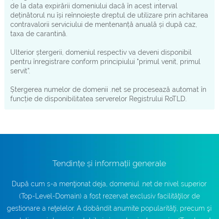
de la data expirării domeniului dacă în acest interval
deținătorul nu își reînnoiește dreptul de utilizare prin achitarea
contravalorii serviciului de mentenanță anuală și după caz,
taxa de carantină.
Ulterior ștergerii, domeniul respectiv va deveni disponibil
pentru înregistrare conform principiului "primul venit, primul
servit”.
Ștergerea numelor de domenii .net se procesează automat în
funcție de disponibilitatea serverelor Registrului RoTLD.
Tendințe și informații generale
După cum s-a menţionat deja, domeniul .net de nivel superior
(Top-Level-Domain) a fost rezervat exclusiv facilităţilor de
gestionare a reţelelor. A dobândit anumite popularităţi, precum şi