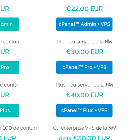
EUR
€22.00 EUR
Admin
cPanel™ Admin + VPS
NAV
 conturi
Pro - cu server de la
EUR
€30.00 EUR
 Pro
cPanel™ Pro + VPS
NAV
e conturi
Plus - cu server de la
EUR
€40.00 EUR
Plus
cPanel™ Plus + VPS
NAV
a 100 de conturi
Cu enterprise VPS de la
0 EUR
€50.00 EUR
de la