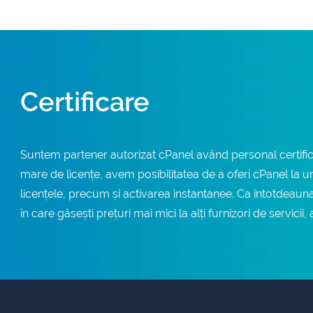
Certificare
Suntem partener autorizat cPanel având personal certifica
mare de licențe, avem posibilitatea de a oferi cPanel la u
licențele, precum și activarea instantanee. Ca întotdeauna,
în care găsești prețuri mai mici la alți furnizori de servici