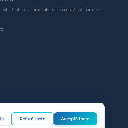
 ești afiliat sau ai propriul comision dacă ești partener
re
țe
Refuză toate
Acceptă toate