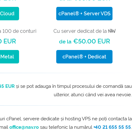
 Cloud
cPanel® + Server VDS
NAV
a 100 de conturi
Cu server dedicat de la
0 EUR
€50.00 EUR
de la
 Metal
cPanel® + Dedicat
45 EUR
și se pot adauga în timpul procesului de comandă sau
ulterior, atunci când vei avea nevoie.
ri cPanel, servere dedicate și hosting VPS ne poți contacta la
-mail
office@nav.ro
sau telefonic la numărul
+40 21 655 55 55
.