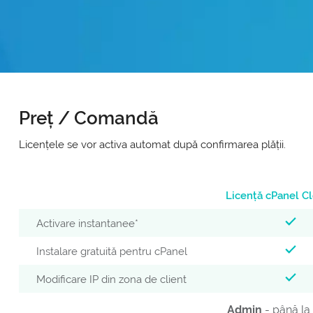
Preț / Comandă
Licențele se vor activa automat după confirmarea plății.
Licență cPanel C
Activare instantanee*
Instalare gratuită pentru cPanel
Modificare IP din zona de client
Admin
- până la 