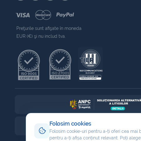
Preţurile sunt afişate în moneda
EUR (€) şi nu includ tva.
NAV COMMUNICATIONS
ISO 27001
ISO 9001
BUCHAREST
CERTIFIED
EXPIRES 7 NOVEMBER 2030
CERTIFIED
UPTIME INSTITUTE CERTIFIED
Folosim cookies
Folosim cookie-uri pentru a-ți oferi cea mai b
pentru a-ți afișa conținut relevant. Poți alege