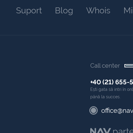
Suport
Blog
Whois
Mi
Call center
+40 (21) 655-
Ești gata să intri în 
până la succes.
office@nav
part