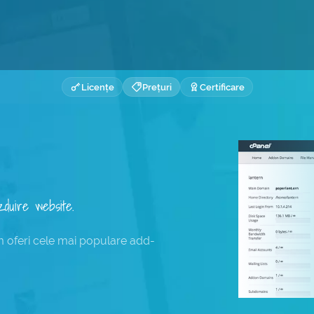
Licențe
Prețuri
Certificare
duire website.
m oferi cele mai populare add-