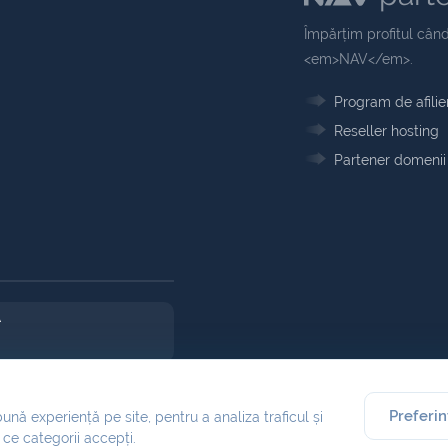
Împărțim profitul când
<em>NAV</em>.
Program de afilie
Reseller hosting
Partener domenii
Preferin
ună experiență pe site, pentru a analiza traficul și
 ce categorii accepți.