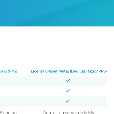
loud (VPS)
Licență cPanel Metal (Dedicat/Fizic/VPS)
NAV
5 conturi
Admin - cu server de la