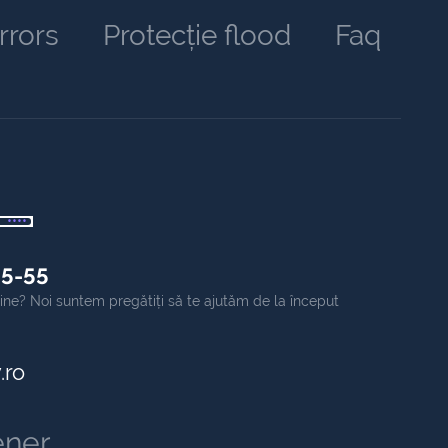
rrors
Protecție flood
Faq
55-55
online? Noi suntem pregătiți să te ajutăm de la început
.ro
ener