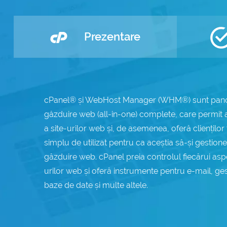
Domenii .com
Metode de Plată
Prezentare
Domenii .net
Statistici Rețea
Whois
cPanel® și WebHost Manager (WHM®) sunt panou
găzduire web (all-in-one) complete, care permit
a site-urilor web și, de asemenea, oferă clienților 
simplu de utilizat pentru ca aceștia să-și gestion
găzduire web. cPanel preia controlul fiecărui aspec
urilor web și oferă instrumente pentru e-mail, gest
baze de date și multe altele.