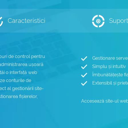
Caracteristici
Supor
ri de control pentru
Gestionare server
 administrarea ușoară
Simplu și intuitiv
tăi o interfață web
Îmbunătățește fia
eze conturile de
Extensibil și pri
t al gestionării site-
ionarea fișierelor,
Accesează site-ul web 