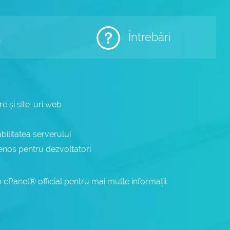
t
Întrebări
e și site-uri web
bilitatea serverului
etenos pentru dezvoltatori
cPanel® official pentru mai multe informații.