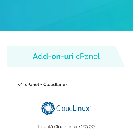
Add-on-uri
cPanel
cPanel + CloudLinux
Licență CloudLinux €20.00