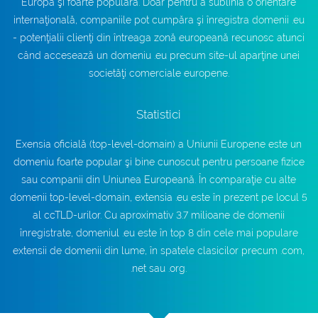
Europa şi foarte populară. Doar pentru a sublinia o orientare
internaţională, companiile pot cumpăra şi înregistra domenii .eu
- potenţialii clienţi din întreaga zonă europeană recunosc atunci
când accesează un domeniu .eu precum site-ul aparţine unei
societăţi comerciale europene.
Statistici
Exensia oficială (top-level-domain) a Uniunii Europene este un
domeniu foarte popular şi bine cunoscut pentru persoane fizice
sau companii din Uniunea Europeană. În comparaţie cu alte
domenii top-level-domain, extensia .eu este în prezent pe locul 5
al ccTLD-urilor. Cu aproximativ 3.7 milioane de domenii
înregistrate, domeniul .eu este în top 8 din cele mai populare
extensii de domenii din lume, în spatele clasicilor precum .com,
.net sau .org.