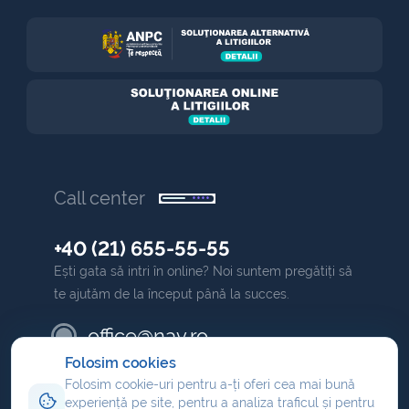
Call center
+40 (21) 655-55-55
Ești gata să intri în online? Noi suntem pregătiți să
te ajutăm de la început până la succes.
office@nav.ro
Folosim cookies
Folosim cookie-uri pentru a-ți oferi cea mai bună
partener
experiență pe site, pentru a analiza traficul și pentru