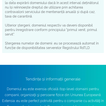
la data expirării domeniului dacă în acest interval deținătorul
nu își reînnoiește dreptul de utilizare prin achitarea
contravalorii serviciului de mentenanță anuală și după caz,
taxa de carantină.
Ulterior ștergerii, domeniul respectiv va deveni disponibil
pentru înregistrare conform principiului "primul venit, primul
servit”.
Ștergerea numelor de domenii .eu se procesează automat în
funcție de disponibilitatea serverelor Registrului RoTLD.
Tendințe și informații generale
Domeniul .eu este exensia oficială (top-level-domain) pentru
companii, organizaţii şi persoane fizice din Uniunea Europeană.
Extensia .eu este perfect potrivită pentru o companie cu activităţi în