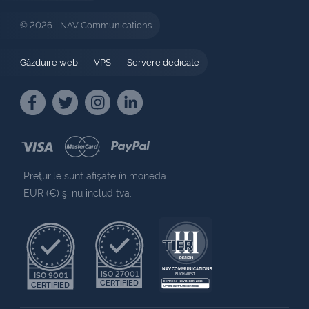
© 2026 - NAV Communications
Găzduire web
|
VPS
|
Servere dedicate
Preţurile sunt afişate în moneda
EUR (€) şi nu includ tva.
NAV COMMUNICATIONS
ISO 27001
ISO 9001
BUCHAREST
CERTIFIED
EXPIRES 7 NOVEMBER 2030
CERTIFIED
UPTIME INSTITUTE CERTIFIED