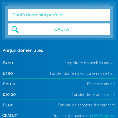
Domenii .com
Metode de Plată
Domenii .net
Statistici Rețea
CAUTĂ
Whois
Prețuri domeniu .eu
€4.90
Înregistrare domenii eu (anual)
€4.90
Transfer domeniu .eu (cu reînnoire 1 an)
€15.00
Reînnoire anuală
€10.00
Transfer drept de folosință
€5.00
Serviciu de scoatere din carantină
GRATUIT
Transfer domenii .ro la
NAV Registrar