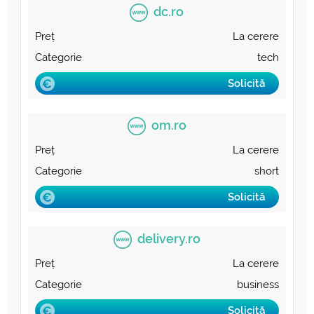
dc.ro
La cerere
tech
Solicită
om.ro
La cerere
short
Solicită
delivery.ro
La cerere
business
Solicită