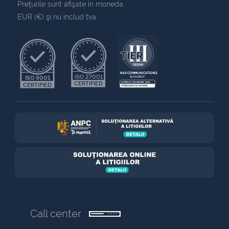
Preţurile sunt afişate în moneda
EUR (€) şi nu includ tva.
NAV COMMUNICATIONS
ISO 27001
ISO 9001
BUCHAREST
CERTIFIED
EXPIRES 7 NOVEMBER 2030
CERTIFIED
UPTIME INSTITUTE CERTIFIED
Call center