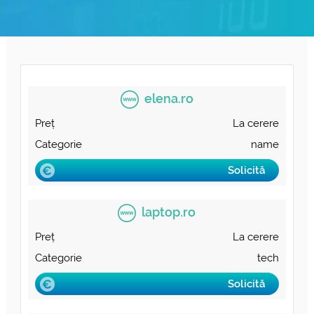
Domenii .com
Metode de Plată
Domenii .net
Statistici Rețea
Whois
elena.ro
La cerere
name
Solicită
laptop.ro
La cerere
tech
Solicită